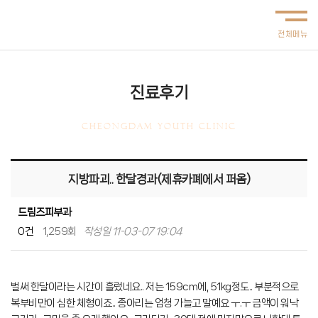
진료후기
CHEONGDAM YOUTH CLINIC
지방파괴.. 한달경과(제휴카폐에서 퍼옴)
드림즈피부과
0건
1,259회
작성일 11-03-07 19:04
벌써 한달이라는 시간이 흘렀네요.. 저는 159cm에, 51kg정도.. 부분적으로
복부비만이 심한 체형이죠.. 종아리는 엄청 가늘고 말예요 ㅜ.ㅜ 금액이 워낙