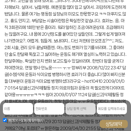
고가라.. 고민을 좀 오래 했어요.. 그러다가.. 30대 전에 마지막으로 나한테 투
자해보자.. 싶어서.. 남들처럼.. 예쁜옷들 많이 입고 싶어서.. 과감하게 도전하게
됐답니다.. 물론 여기는 명동점 실장님의 미모도 한몫했구요 ㅋㅋ 아푸지도 않
고.. 흉도 안지고.. 부담없는 시술이란점은 확실한것 같습니다.. 효과는.. 음.. 아
직 3회관리에 1회만 받은 중이라.. 뭐라 말하긴 조금 어려운상태.. 조급해하지
는 않을려구요.. 내 몸에 20년정도를 붙어있던 살들인데.. 그렇게 쉽게 떨어져
나가겠어요?.. 어렵게.. 힘들게.. 보내야지... 다신 저한테 안오겠죠?^^;;; 저도..
2회 시술, 관리 모두 끝날때쯤엔.. 어느정도 변화가 있기를 바라며.. 그 좋아하
던 술도 한달째 뚝끊고 그 싫어하는 운동도 해가며 열심히 노력하고 있습니다..
한달후에는.. 확실한 인치 변화 보고드릴수 있길바라며.. 한번더 맘을 굳게 다
카카오톡
져야겠어요.. 연말 행사 안뇨옹~~~~ ㅜ.ㅜ 깡부리부 2008/12/22 23:47 답
글|수정|삭제 운동과 식이요법 병행하시면 효과가 더 좋습니다 많이 빠지신분
전화예약
들 대부분이 운동과 식이요법 병행하셨더라구요 ~ hot10410 2009/01/0
7 01:54 답글|신고|삭제|활동 정지 의료의힘과 운동이 꼭 필요한게 다이어트
같아용ㅠㅠㅠㅠㅠㅋㅋㅋ 씸아 2009/01/07 11:24 답글|신고|삭제|활동 정
지 회사다니며.. 매일 운동하기.. 정말 힘들어요 ㅜ.ㅜ 운동할때마다.. 열심히 먹
남
었던 지난날을 반성하고 있답니다..ㅋ shine1195 2009/02/04 21:25 답
기
실
글|신고|삭제|활동 정지 운동...정말 시작하기조차도 힘드네요...이넘의 의지박
메
개인정보 수집 및 이용 동의(필수)
약... 성형원츄 2009/03/29 20:13 답글|신고|삭제|활동 정지 다이나믹 하신
모
거에요? 아님 포르테? ㅠ 맑은하늘 2009/04/30 21:55 답글|신고|삭제|활