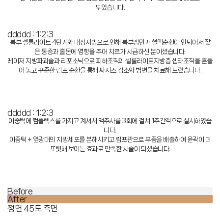
두었습니다.
ddddd : 1:2:3
복부 셀룰라이트 4단계와 내장지방으로 인해 복부팽만과 혈액순환이 안되어서 잦
은 통증과 홀몬에 영향을 주어 치료가 시급하신 분이셨습니다.
레이저 지방파괴술과 리포소닉으로 피하조직의 셀룰라이트지방층 셉타조직을 흔들
어 놓고 꾸준한 림프 순환을 통해 싸지즈 감소와 병변을 치료해 드렸습니다.
ddddd : 1:2:3
이중턱에 컴플렉스를 가지고 계셔서 맥주사를 3회에 걸쳐 1주간격으로 실시하였습
니다.
이중턱 + 옆광대의 지방세포를 분해시키고 림프관으로 부종을 배출하여 윤곽이 더
또렷해 보이는 효과로 만족한 시술이 되셨습니다.
Before
After
정면
45도
측면