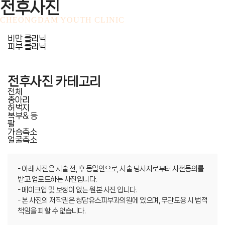
전후사진
CHEONGDAM YOUTH CLINIC
비만 클리닉
피부 클리닉
전후사진 카테고리
전체
종아리
허벅지
복부＆등
팔
가슴축소
얼굴축소
- 아래 사진은 시술 전, 후 동일인으로, 시술 당사자로부터 사전동의를
받고 업로드하는 사진입니다.
- 메이크업 및 보정이 없는 원본 사진 입니다.
- 본 사진의 저작권은 청담유스피부과의원에 있으며, 무단도용 시 법적
책임을 피할 수 없습니다.