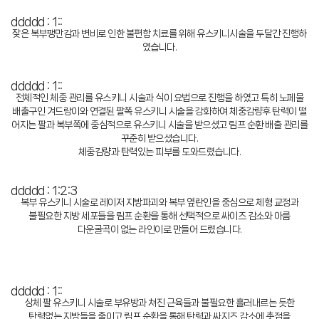
ddddd : 1::
잦은 복부팽만감과 변비로 인한 불편함 치료를 위해 유스키니시술을 두달간 진행하
였습니다.
ddddd : 1::
전체적인 체중 관리를 유스키니 시술과 식이 요법으로 진행을 하였고 특히 노페물
배출구인 겨드랑이와 연결된 팔쪽 유스키니 시술을 강화하여 체중감량후 탄력이 떨
어지는 팔과 복부쪽에 중심적으로 유스키니 시술을 받으셨고 림프 순환 배출 관리를
꾸준히 받으셨습니다.
체중감량과 탄력있는 피부를 도와드렸습니다.
ddddd : 1:2:3
복부 유스키니 시술로 레이저 지방파괴와 복부 옆란인을 중심으로 체형 교정과
불필요한 지방 세포들을 림프 순환을 통해 선택적으로 싸이즈 감소와 아름
다운굴곡이 없는 라인이로 만들어 드렸습니다.
ddddd : 1::
상체 팔 유스키니 시술로 부유방과 쳐진 근육들과 불필요한 흘러내르는 듯한
탄력없는 지방들을 줄이고 림프 순환을 통해 탄력과 싸지즈 감소에 촛점을