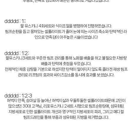
부종도, 근육도 감소되어 매끈한 종아리로 거듭나셨습니다.
ddddd : 1::
팔 유스키니 4회세트와 식이조절을 병행하여 진행하였습니다.
림프순환을 돕고 뭉쳐있는 셀룰라이트가 줄어 눈에 띄는 사이즈축소와 탄력적인 라
인으로 만족감이 아주높은 시술이셨습니다
ddddd : 1:2:
팔유스키니3세트와 꾸준한 림프 관리를 통해 노페믈 배출을 하고 불필요한 지방량
배출과 탄력에 촛점을 두었습니다.
전체적인 체중 감량을 기본으로 하셨지만 탄력이 떨어지지 않도록 콜라겐 재생 림프
관리로 리프팅의 효과와 싸이즈감소를 동시에 효과룰 보셨습니다.
ddddd : 1:2:3
허벅지 안쪽, 승마살 등 늘어난 허벅지살과 우둘투둘한 셀룰라이트때문에 고민이
많으셨던 30대 고객님, 리포유스키니 2세트 시행으로 림프순환장애, 섬유화된
지방세포로 인한 셀룰라이트 개선과 영구적인 지방세포의 파괴, 그리고 메디컬
림프드레인을 통해 부종과 섬유화된 지방을 제거했습니다.