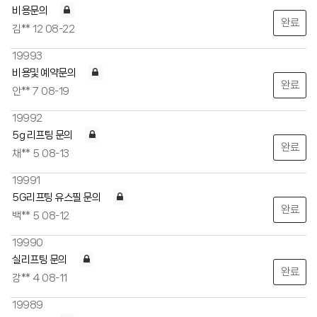
비용문의
완료
김**
12
08-22
19993
비용및 예약문의
완료
안**
7
08-19
19992
5g 리프팅 문의
완료
채**
5
08-13
19991
5G리프팅 유스필 문의
완료
백**
5
08-12
19990
실리프팅 문의
완료
강**
4
08-11
19989