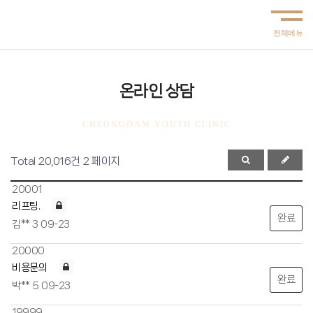
온라인 상담
CHEONGDAM YOUTH CLINIC
Total 20,016건
2 페이지
20001
리프팅.
완료
김**
3
09-23
20000
비용문의
완료
박**
5
09-23
19999