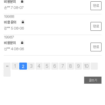
비용문의
완료
손**
7
08-07
19988
비용 문의
완료
강**
5
08-06
19987
비용문의
완료
신**
4
08-06
1
3
4
5
6
7
8
9
10
2
글쓰기