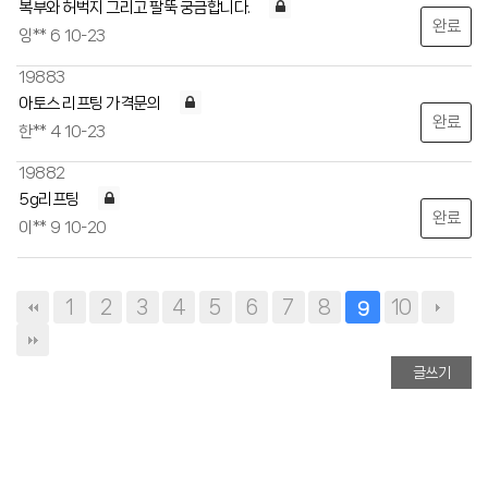
복부와 허벅지 그리고 팔뚝 궁금합니다.
완료
잉**
6
10-23
19883
아토스 리프팅 가격문의
완료
한**
4
10-23
19882
5g리프팅
완료
이**
9
10-20
1
2
3
4
5
6
7
8
10
9
글쓰기