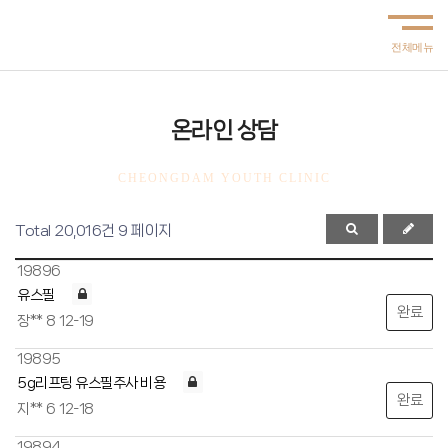
온라인 상담
CHEONGDAM YOUTH CLINIC
Total 20,016건
9 페이지
19896
유스필
완료
장**
8
12-19
19895
5g리프팅 유스필주사 비용
완료
지**
6
12-18
19894