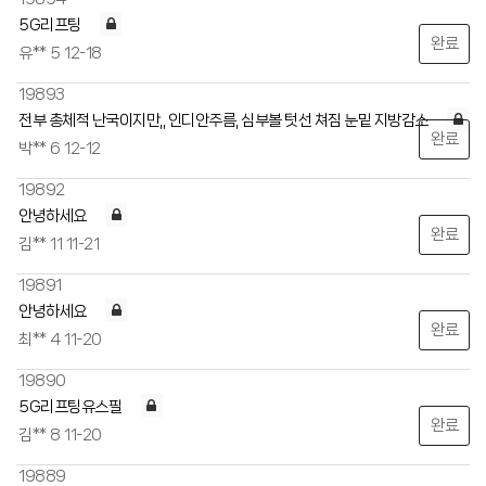
5G리프팅
완료
유**
5
12-18
19893
전부 총체적 난국이지만,, 인디안주름, 심부볼 텃선 쳐짐 눈밑 지방감소
완료
박**
6
12-12
19892
안녕하세요
완료
김**
11
11-21
19891
안녕하세요
완료
최**
4
11-20
19890
5G리프팅유스필
완료
김**
8
11-20
19889