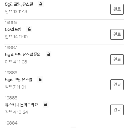
5g리프팅, 유스필
완료
임**
13
11-13
19888
5G리프팅
완료
한**
14
11-10
19887
5g 리프팅 유스필 문의
완료
이**
4
11-08
19886
5g리프팅 유스필
완료
박**
7
11-01
19885
유스키니 문의드려요
완료
김**
4
10-24
19884