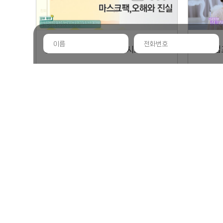
생생정보 겔형 마스크 VS 시트형 마스크 팩의 진실
업
닥터지바고 뱃살빼기 카테킨 다이어트
오예
끝
1
2
3
4
5
7
8
9
10
6