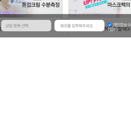
남
개인정보 수
기
프리티 톤업크림 수분측정
(필수)
실
메
모
뷰팁 봄철 피부자가진단법