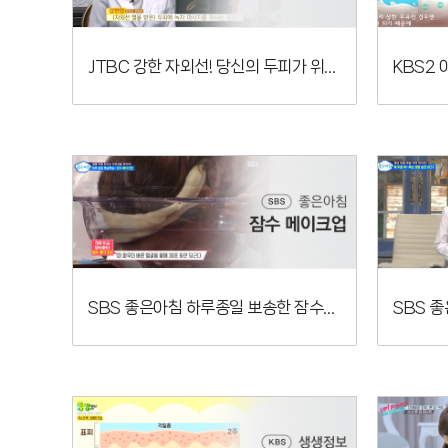
JTBC 강한 자외선! 당신의 두피가 위험하다
SBS 좋은아침 하루종일 뽀송한 잠수메이크업!