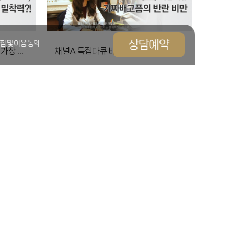
집 및 이용 동의
업프리티 마스크팩은 밀찰력이 가장 중요하다?
채널A 특집다큐 배고픈 뇌가 비만을 부른다.
KBS생생정보 족발을 먹으면 피부가 좋아지나요?
sbs생활경제 미세먼지 양파로 극뽀옥~!