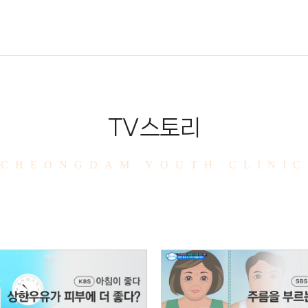
TV스토리
CHEONGDAM YOUTH CLINIC